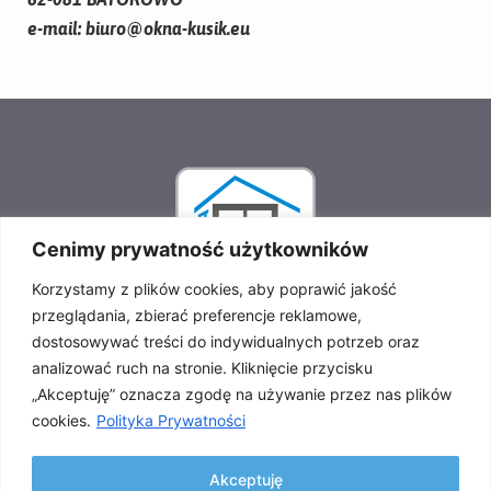
e-mail: biuro@okna-kusik.eu
Cenimy prywatność użytkowników
Korzystamy z plików cookies, aby poprawić jakość
PRODUCENT STOLARKI ALUMINIOWEJ I PCV FIRMA KUSIK
przeglądania, zbierać preferencje reklamowe,
KRZYSZTOF KUSIK
dostosowywać treści do indywidualnych potrzeb oraz
KONTAKT
analizować ruch na stronie. Kliknięcie przycisku
„Akceptuję” oznacza zgodę na używanie przez nas plików
+48 662 007 937 (biuro)
cookies.
Polityka Prywatności
+48 505 765 564 (wyceny)
Akceptuję
biuro@okna-kusik.eu