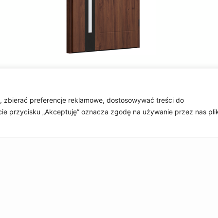
, zbierać preferencje reklamowe, dostosowywać treści do
ęcie przycisku „Akceptuję” oznacza zgodę na używanie przez nas pl
KONTAKT
+48 662 007 937 (biuro)
+48 505 765 564 (wyceny)
biuro@okna-kusik.eu
Brzask 3, 62-081 Batorowo