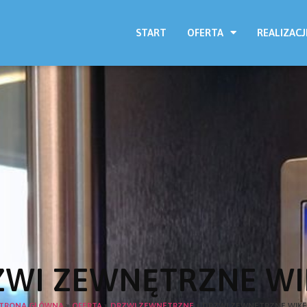
START
OFERTA
REALIZACJ
ZWI ZEWNĘTRZNE WI
TRONA GŁÓWNA
»
OFERTA
»
DRZWI ZEWNĘTRZNE
»
DRZWI ZEWNĘTRZNE WIK