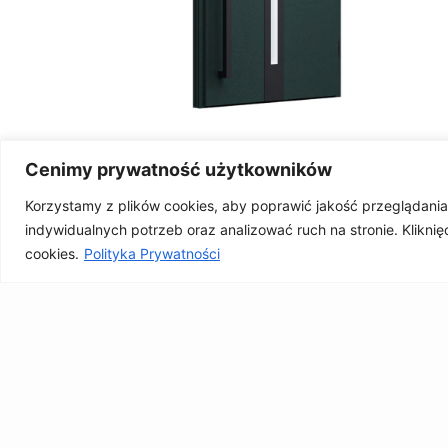
Cenimy prywatność użytkowników
Korzystamy z plików cookies, aby poprawić jakość przeglądania
indywidualnych potrzeb oraz analizować ruch na stronie. Klikni
PL
cookies.
Polityka Prywatności
OFERTA
DRZWI TARASOWE
OKNA PCV
MOSKITIERY
OKNA ALUMINIOWE
OSŁONY OKIENNE
OGRODY ZIMOWE
STOLARKA WEWNĘTRZNA
PERGOLE
DRZWI ZEWNĘTRZNE
BRAMY GARAŻOWE
BALUSTRADY