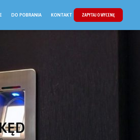
E
DO POBRANIA
KONTAKT
ZAPYTAJ O WYCENĘ
KĘD
ĘD