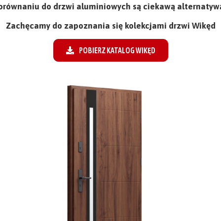
orównaniu do drzwi aluminiowych są ciekawą alternatyw
Zachęcamy do zapoznania się kolekcjami drzwi Wikęd
POBIERZ KATALOG WIKĘD